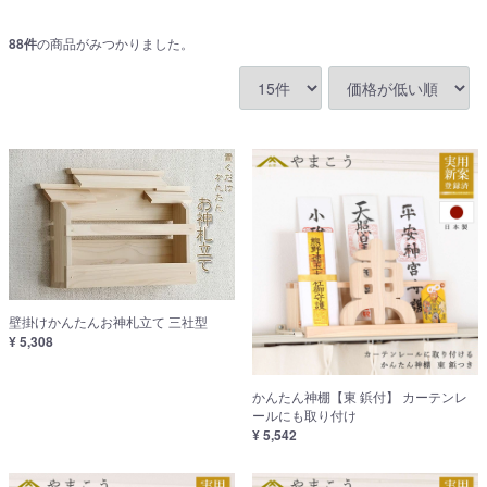
88
件
の商品がみつかりました。
壁掛けかんたんお神札立て 三社型
¥ 5,308
かんたん神棚【東 鋲付】 カーテンレ
ールにも取り付け
¥ 5,542