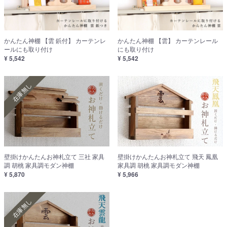
かんたん神棚 【雲 鋲付】 カーテンレ
かんたん神棚 【雲】 カーテンレール
ールにも取り付け
にも取り付け
¥ 5,542
¥ 5,542
在庫無し
壁掛けかんたんお神札立て 三社 家具
壁掛けかんたんお神札立て 飛天 鳳凰
調 胡桃 家具調モダン神棚
家具調 胡桃 家具調モダン神棚
¥ 5,870
¥ 5,966
在庫無し