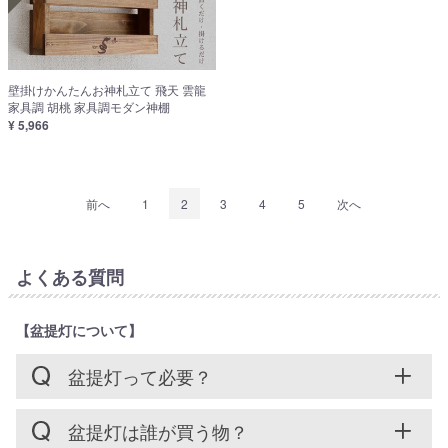
壁掛けかんたんお神札立て 飛天 雲龍
家具調 胡桃 家具調モダン神棚
¥ 5,966
前へ
1
2
3
4
5
次へ
よくある質問
【盆提灯について】
盆提灯って必要？
盆提灯は誰が買う物？