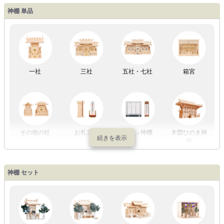
神棚 単品
LED灯
七色LED灯
和紙・絹製
木・竹製
一社
三社
五社・七社
箱宮
初盆セット
贈るセット
盆提灯単品
一対セット
その他の社
お札立て
モダン神棚
木曽ひのき神
棚
盆提灯一万円
盆提灯1万円
盆提灯2万円
盆提灯3万円
神棚 セット
以内
～2万円
～3万円
以上
祖霊舎
外宮