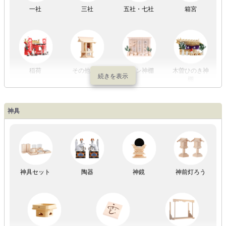
一社
三社
五社・七社
箱宮
やまこうオリ
神棚用盆提灯
ジナル
稲荷
その他の社
モダン神棚
木曽ひのき神
棚
神具
祖霊舎
神具セット
陶器
神鏡
神前灯ろう