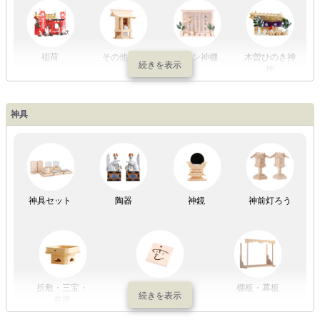
稲荷
その他の社
モダン神棚
木曽ひのき神
棚
神具
祖霊舎
神具セット
陶器
神鏡
神前灯ろう
折敷・三宝・
その他の神具
棚板・幕板
長膳