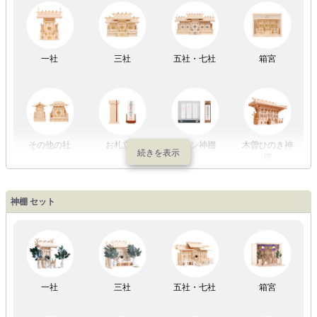
LED灯
七色LED灯
和紙・絹製
木・竹製
一社
三社
五社・七社
箱宮
初盆セット
贈るセット
盆提灯単品
一対セット
その他の社
お札立て
モダン神棚
木曽ひのき神
棚
盆提灯一万円
盆提灯1万円
盆提灯2万円
盆提灯3万円
神棚 セット
以内
～2万円
～3万円
以上
祖霊舎
外宮
一社
三社
五社・七社
箱宮
やまこうオリ
神棚用盆提灯
ジナル