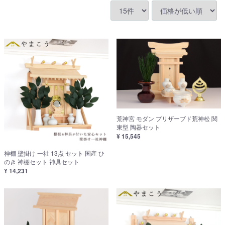
荒神宮 モダン プリザーブド荒神松 関
東型 陶器セット
¥ 15,545
神棚 壁掛け 一社 13点 セット 国産 ひ
のき 神棚セット 神具セット
¥ 14,231