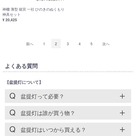
神棚 薄型 箱宮 一社 ひのきのぬくもり
神具セット
¥ 20,425
前へ
1
2
3
4
5
次へ
よくある質問
【盆提灯について】
盆提灯って必要？
盆提灯は誰が買う物？
盆提灯はいつから買える？