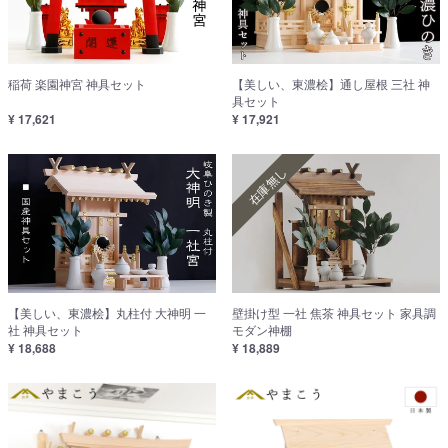
稲荷 楽園神宮 神具セット
【美しい、東濃桧】通し屋根 三社 神
具セット
¥ 17,621
¥ 17,921
在庫無し
【美しい、東濃桧】丸柱付 大神明 一
壁掛け型 一社 焦茶 神具セット 家具調
社 神具セット
モダン神棚
¥ 18,688
¥ 18,889