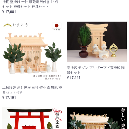
神棚 壁掛け 一社 荘厳鳥居付き 14点
セット 神棚セット 神具セット
¥ 17,081
荒神宮 モダン プリザーブド荒神松 陶
器セット
¥ 17,445
工房謹製 通し屋根 三社 特小 白無地 神
具セット付き
¥ 17,191