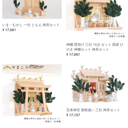
いま・むかし 一社 ともえ 神具セット
¥ 17,081
神棚 壁掛け 三社 14点 セット 国産 ひ
のき 神棚セット 神具セット
¥ 17,081
宝来神宮 屋根違い 三社 神具セット
¥ 17,157