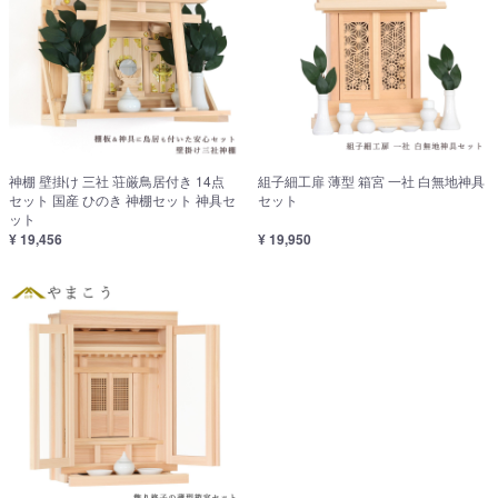
神棚 壁掛け 三社 荘厳鳥居付き 14点
組子細工扉 薄型 箱宮 一社 白無地神具
セット 国産 ひのき 神棚セット 神具セ
セット
ット
¥ 19,456
¥ 19,950