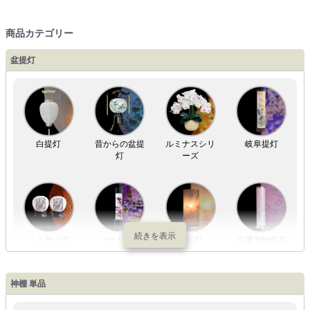
商品カテゴリー
盆提灯
白提灯
昔からの盆提
ルミナスシリ
岐阜提灯
灯
ーズ
ミニサイズ
コードレス
回転灯
抗菌光触媒加
工
神棚 単品