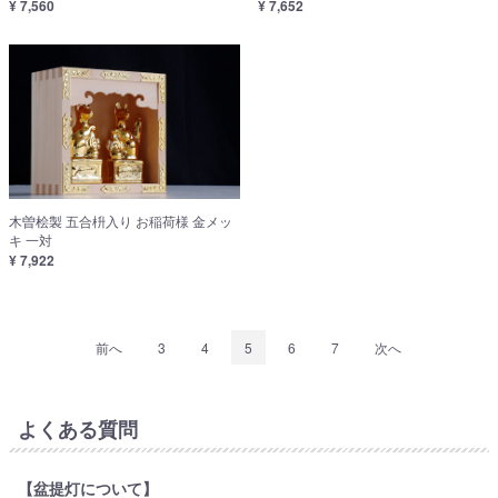
¥ 7,560
¥ 7,652
木曽桧製 五合枡入り お稲荷様 金メッ
キ 一対
¥ 7,922
前へ
3
4
5
6
7
次へ
よくある質問
【盆提灯について】