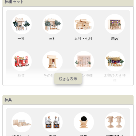
盆提灯一万円
盆提灯1万円
盆提灯2万円
盆提灯3万円
神棚 セット
以内
～2万円
～3万円
以上
祖霊舎
外宮
一社
三社
五社・七社
箱宮
やまこうオリ
神棚用盆提灯
ジナル
稲荷
その他の社
モダン神棚
木曽ひのき神
棚
神具
祖霊舎